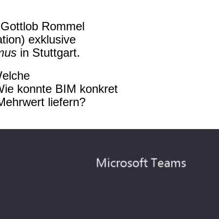
r Gottlob Rommel
tion) exklusive
smus
in Stuttgart.
Welche
Wie konnte BIM konkret
Mehrwert liefern?