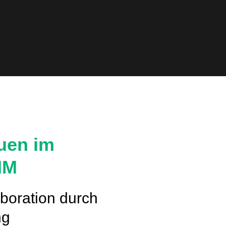
uen im
IM
aboration durch
ng